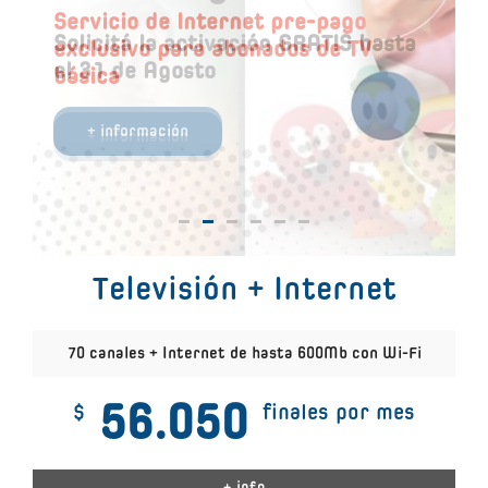
Plan Básico o Digital Premiun en HD
Conocé los detalles de este nuevo
tu necesidad
Servicio de Internet pre-pago
conocé las direcciones y horarios
servicio
Solicitá la activación GRATIS hasta
exclusivo para abonados de TV
el 31 de Agosto
básica
+ información
+ información
Televisión + Internet
70 canales + Internet de hasta 600Mb con Wi-Fi
56.050
$
finales por mes