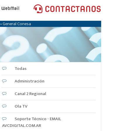
CONTACTANOS
WebMail
e • General Conesa
Todas
Administración
Canal 2 Regional
Ola TV
Soporte Técnico - EMAIL
AVCDIGITAL.COM.AR