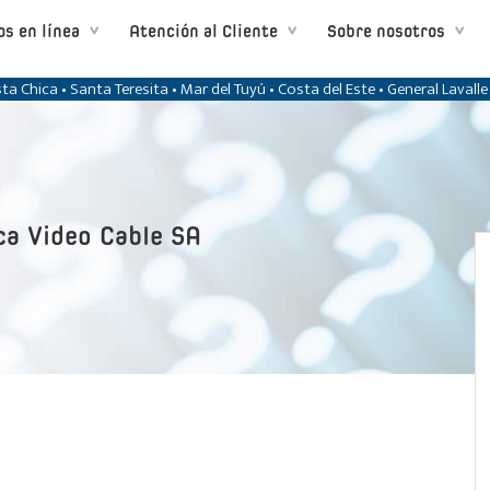
os en línea
Atención al Cliente
Sobre nosotros
ta Chica • Santa Teresita • Mar del Tuyú • Costa del Este • General Lavall
ca Video Cable SA