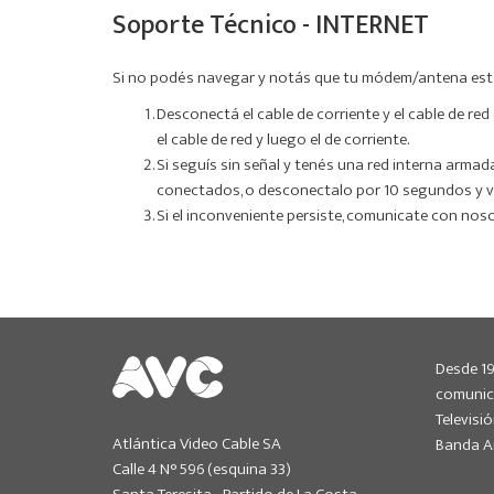
Soporte Técnico - INTERNET
Si no podés navegar y notás que tu módem/antena está si
Desconectá el cable de corriente y el cable de re
el cable de red y luego el de corriente.
Si seguís sin señal y tenés una red interna armada
conectados, o desconectalo por 10 segundos y ver
Si el inconveniente persiste, comunicate con nos
Desde 1
comunic
Televisió
Atlántica Video Cable SA
Banda An
Calle 4 N° 596 (esquina 33)