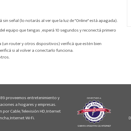
n señal (lo notarás al ver que la luz de "Online" está apagada).
d del equipo que tengas , esperá 10 segundos y reconectá primero
 (un router y otros dispositivos) verificá que estén bien
ificá si al volver a conectarlo funciona.
otros.
989 proveemos entretenimiento y
aciones a hogares y empresas.
n por Cable, Televisión HD, Internet
cha, Internet Wi-Fi.
D